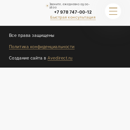
Звоните, ежедневно 09:00-
18:00
+7 978 747-00-12
Быстрая консультация
ДРУГИЕ СТРАНИЦЫ
Все права защищены
Политика конфиденциальности
ГАРАНТИИ
Создание сайта в
Avedirect.ru
ПОРТФОЛИО
КАЛЬКУЛЯТОР СТОИМОСТИ
СТОИМОСТЬ
О НАС
ОТЗЫВЫ