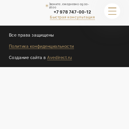
Звоните, ежедневно 09:00-
18:00
+7 978 747-00-12
Быстрая консультация
ДРУГИЕ СТРАНИЦЫ
Все права защищены
Политика конфиденциальности
ГАРАНТИИ
Создание сайта в
Avedirect.ru
ПОРТФОЛИО
КАЛЬКУЛЯТОР СТОИМОСТИ
СТОИМОСТЬ
О НАС
ОТЗЫВЫ