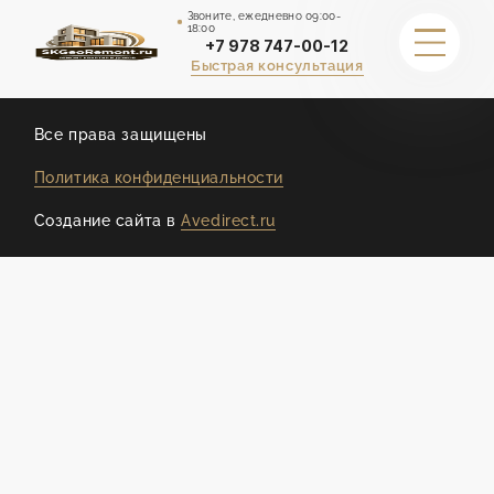
Звоните, ежедневно 09:00-
18:00
+7 978 747-00-12
Быстрая консультация
ДРУГИЕ СТРАНИЦЫ
Все права защищены
Политика конфиденциальности
ГАРАНТИИ
Создание сайта в
Avedirect.ru
ПОРТФОЛИО
КАЛЬКУЛЯТОР СТОИМОСТИ
СТОИМОСТЬ
О НАС
ОТЗЫВЫ