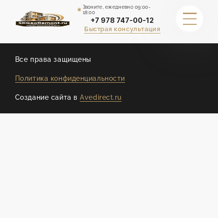
Звоните, ежедневно 09:00-
18:00
+7 978 747-00-12
Быстрая консультация
ДРУГИЕ СТРАНИЦЫ
Все права защищены
Политика конфиденциальности
ГАРАНТИИ
Создание сайта в
Avedirect.ru
ПОРТФОЛИО
КАЛЬКУЛЯТОР СТОИМОСТИ
СТОИМОСТЬ
О НАС
ОТЗЫВЫ