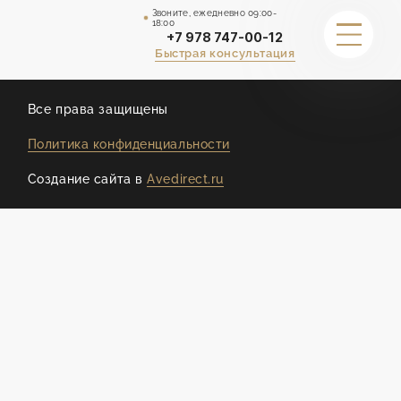
Звоните, ежедневно 09:00-
18:00
+7 978 747-00-12
Быстрая консультация
ДРУГИЕ СТРАНИЦЫ
Все права защищены
Политика конфиденциальности
ГАРАНТИИ
Создание сайта в
Avedirect.ru
ПОРТФОЛИО
КАЛЬКУЛЯТОР СТОИМОСТИ
СТОИМОСТЬ
О НАС
ОТЗЫВЫ