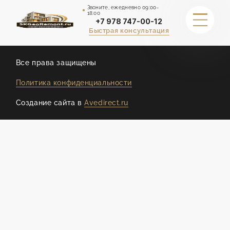
Звоните, ежедневно 09:00-
18:00
+7 978 747-00-12
Быстрая консультация
ДРУГИЕ СТРАНИЦЫ
Все права защищены
Политика конфиденциальности
ГАРАНТИИ
Создание сайта в
Avedirect.ru
ПОРТФОЛИО
КАЛЬКУЛЯТОР СТОИМОСТИ
СТОИМОСТЬ
О НАС
ОТЗЫВЫ