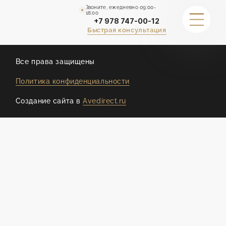
Звоните, ежедневно 09:00-
18:00
+7 978 747-00-12
Быстрая консультация
ДРУГИЕ СТРАНИЦЫ
Все права защищены
Политика конфиденциальности
ГАРАНТИИ
Создание сайта в
Avedirect.ru
ПОРТФОЛИО
КАЛЬКУЛЯТОР СТОИМОСТИ
СТОИМОСТЬ
О НАС
ОТЗЫВЫ